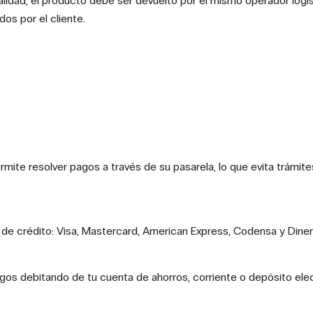
lidad, el producto debe ser devuelto por el mismo operador logís
os por el cliente.
rmite resolver pagos a través de su pasarela, lo que evita trám
 de crédito: Visa, Mastercard, American Express, Codensa y Diner
agos debitando de tu cuenta de ahorros, corriente o depósito ele