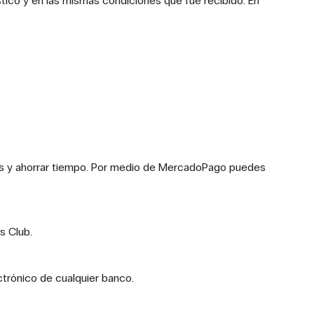
tico y en las mismas condiciones que fue recibido. En
ites y ahorrar tiempo. Por medio de MercadoPago puedes
s Club.
ctrónico de cualquier banco.