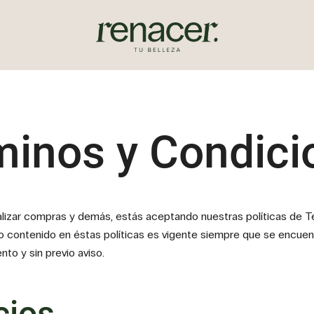
Renacer Tu Belleza restaura, equilibra y potenc
Renacer Tu Belleza
minos y Condici
realizar compras y demás, estás aceptando nuestras políticas de 
 lo contenido en éstas políticas es vigente siempre que se encue
to y sin previo aviso.
cios