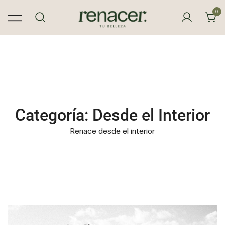
Saltar
0
al
contenido
Renacer Tu Belleza restaura, equilibra y
Renacer Tu Belleza
potencia tu piel.
Categoría:
Desde el Interior
Renace desde el interior